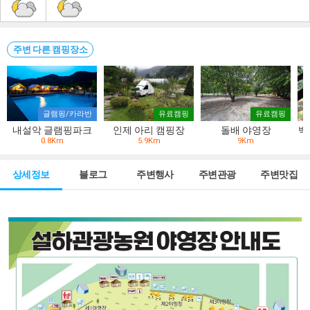
주변 다른 캠핑장소
글램핑/카라반
유료캠핑
유료캠핑
내설악 글램핑파크
인제 아리 캠핑장
돌배 야영장
백
0.8Km
5.9Km
9Km
상세정보
블로그
주변행사
주변관광
주변맛집