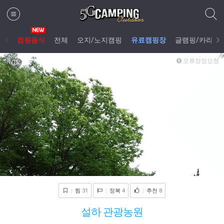
캠핑음식
전체
오지/노지캠핑
유료캠핑장
글램핑/카라반
오류정정요청
1
/15
찜
31
정복
4
추천
8
설하 관광농원