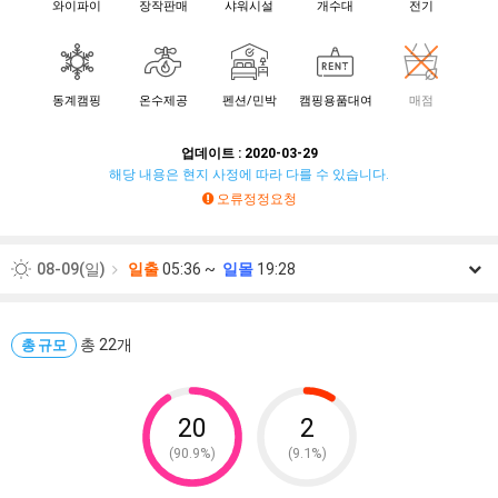
와이파이
장작판매
샤워시설
개수대
전기
동계캠핑
온수제공
펜션/민박
캠핑용품대여
매점
업데이트 : 2020-03-29
해당 내용은 현지 사정에 따라 다를 수 있습니다.
오류정정요청
08-09(일)
일출
05:36 ~
일몰
19:28
08-10(월)
일출
05:37 ~
일몰
19:27
08-11(화)
총 22개
일출
05:38 ~
일몰
19:26
총 규모
08-12(수)
일출
05:39 ~
일몰
19:25
08-13(목)
일출
05:40 ~
일몰
19:23
20
2
(90.9%)
(9.1%)
08-14(금)
일출
05:40 ~
일몰
19:22
08-15(토)
일출
05:41 ~
일몰
19:21