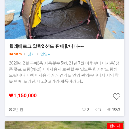
힐레베르그 알락2 샌드 판매합니다~~
34.9Km
경기
안양시
2020년 2월 구매(총 사용횟수 5번, 21년 7월 이후부터 미사용)정
품 풋프 포함(체결) + 미사용시 보관할 수 있도록 천가방도 함께
드립니다. + 팩 미사용​​직거래 경기도 안양 관양동나머지 지역 착
불 택배, 노리턴, 네고X​​고가라 제품이라 되..
₩1,150,000
0
3
1063
2년 전
팝니다