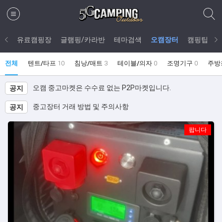
캠핑
유료캠핑장
글램핑/카라반
테마검색
오캠장터
캠핑팁
전체
텐트/타프
10
침낭/매트
3
테이블/의자
0
조명기구
0
주방
오캠 중고마켓은 수수료 없는 P2P마켓입니다.
공지
중고장터 거래 방법 및 주의사항
공지
팝니다