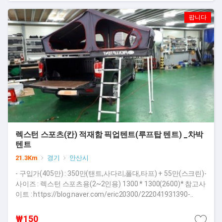
팝니다
렉스턴 스포츠(칸) 적재함 픽업텐트(루프탑 텐트) _차박
텐트
21.3Km
경기
안산시
- 구입가(405만) : 350만(탠트,사다리,폴대,타프) + 55만(스크린)-
사이즈 : 렉스턴 스포츠용(2~2인용) 1300 * 1300(2600)* 참고사
이트 : https://blog.naver.com/eric20300/222041931390-..
₩150