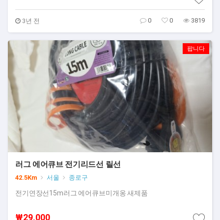
0
0
3819
3년 전
팝니다
러그 에어큐브 전기리드선 릴선
42.5Km
서울
종로구
전기연장선15m러그 에어큐브미개옹 새제품
₩29,000