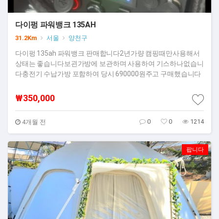
다이펑 파워뱅크 135AH
31.2Km
서울
양천구
다이펑 135ah 파워뱅크 판매합니다2년가량 캠핑때만사용해서
상태는 좋습니다보괸가방에 보관하며 사용하여 기스하나없습니
다충전기 수납가방 포함하여 당시 690000원주고 구매했습니다
₩350,000
0
0
1214
4개월 전
팝니다