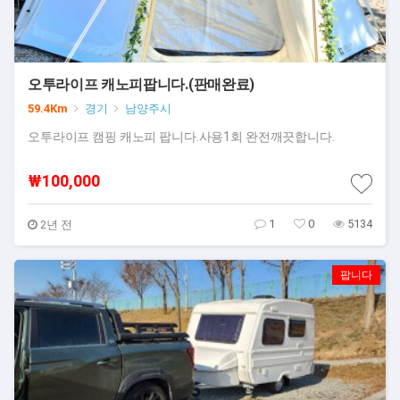
오투라이프 캐노피팝니다.(판매완료)
59.4Km
경기
남양주시
오투라이프 캠핑 캐노피 팝니다.사용1회 완전깨끗합니다.
₩100,000
1
0
5134
2년 전
팝니다