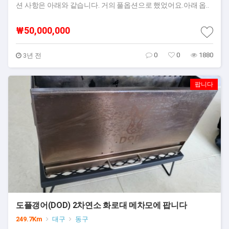
션 사항은 아래와 같습니다. 거의 풀옵션으로 했었어요.아래 옵..
₩50,000,000
0
0
1880
3년 전
팝니다
도플갱어(DOD) 2차연소 화로대 메차모에 팝니다
249.7Km
대구
동구