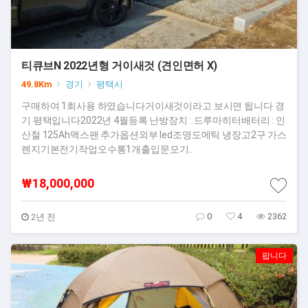
티큐브N 2022년형 거이새것 (견인면허 X)
49.8Km
경기
평택시
구매하여 1회사용 하였습니다거이새것이라고 보시면 됩니다 경
기 평택입니다​2022년 4월등록 난방장치 : 드루마히터배터리 : 인
산철 125Ah맥스팬 ​추가옵션외부 led조명도메틱 냉장고2구 가스
렌지기본전기작업오수통1개출입문모기..
₩18,000,000
0
4
2362
2년 전
팝니다