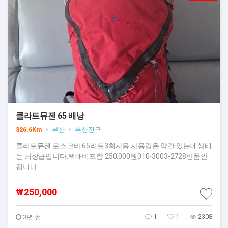
클라트뮤젠 65 배낭
326.6Km
부산
부산진구
클라트뮤젠 로스크바 65리트3회사용.사용감은 약간 있는데상태
는 최상급입니다.택배비포함 250.000원010-3003-2728반품안
됩니다.
₩250,000
1
1
2308
3년 전