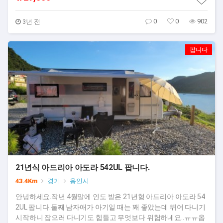
0
0
902
3년 전
팝니다
21년식 아드리아 아도라 542UL 팝니다.
43.4Km
경기
용인시
안녕하세요.작년 4월말에 인도 받은 21년형 아드리아 아도라 54
2UL 팝니다.둘째 남자애가 아기일 때는 꽤 좋았는데 뛰어 다니기
시작하니 잡으러 다니기도 힘들고 무엇보다 위험하네요..ㅠㅠ옵