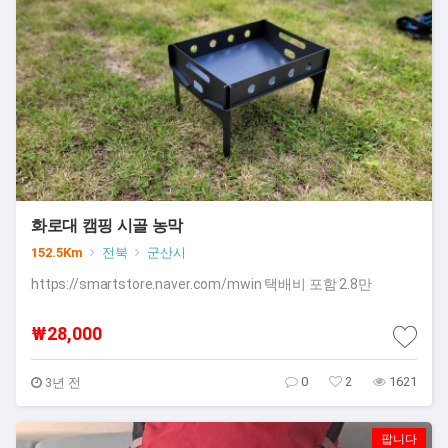
화로대 캠핑 시골 농막
152.5Km
전북
군산시
https://smartstore.naver.com/mwin 택배비 포함 2.8만
₩28,000
0
2
1621
3년 전
팝니다