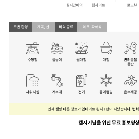
실시간예약
웹사이트
로드뷰
주변 환경
계곡, 산
바닥 종류
데크, 파쇄석
수영장
물놀이
썰매장
매점
반려동물
동반
샤워시설
개수대
전기
동계캠핑
온수제공
인제 캠핑 타운 정보가 업데이트 된지 1년이 지났습니다.
변화
캠지기님을 위한 무료 홍보영상