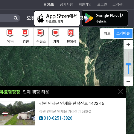
HOME
공지사항
회원가입
로그인
고객센터
오캠장터
캠핑정보
캠핑톡
약국
병원
주유소
카페
편의점
유료캠핑장
인제 캠핑 타운
강원 인제군 인제읍 한석산로 1423-15
강원 인제군 인제읍 가리산리 580-2
010-6251-3826