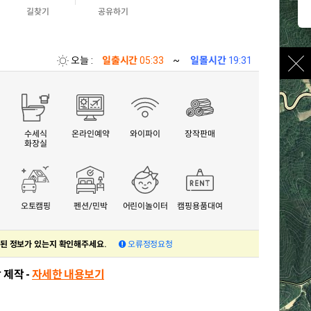
길찾기
공유하기
오늘 :
일출시간
05:33
~
일몰시간
19:31
수세식
온라인예약
와이파이
장작판매
화장실
오토캠핑
펜션/민박
어린이놀이터
캠핑용품대여
된 정보가 있는지 확인해주세요.
오류정정요청
 제작 -
자세한 내용보기