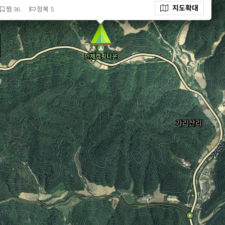
지도
확대
찜
36
정복
5