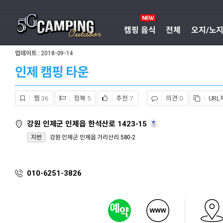
캠핑 음식
전체
오지/노
업데이트 :
2018-09-14
인제 캠핑 타운
찜
36
정복
5
추천
7
의견
0
URL
강원 인제군 인제읍 한석산로 1423-15
지번
강원 인제군 인제읍 가리산리 580-2
010-6251-3826