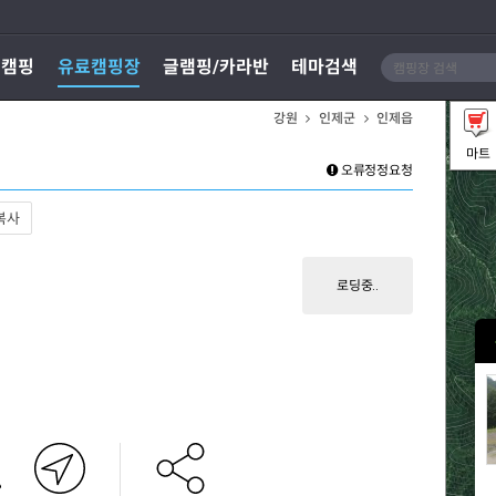
지캠핑
유료캠핑장
글램핑/카라반
테마검색
강원
인제군
인제읍
마트
오류정정요청
복사
로딩중..