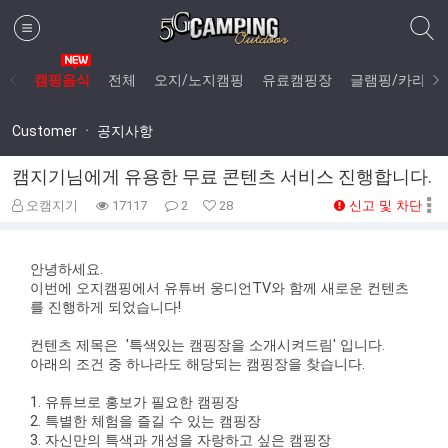
캠핑음식
전체
오지/노지캠핑
유료캠핑장
글램핑/카라반
Customer ㆍ 공지사항
캠지기님에게 유용한 무료 콘텐츠 서비스 진행합니다.
신고 및 차단
오캠지기
17117
2
28
안녕하세요.
이번에 오지캠핑에서
유튜버 웅디언TV
와 함께 새로운 컨텐츠
를 진행하게 되었습니다!
컨텐츠 제목은
'특색있는 캠핑장을 소개시켜드림'
입니다.
아래의 조건 중 하나라도 해당되는 캠핑장을 찾습니다.
1. 유튜브로 홍보가 필요한 캠핑장
2. 특별한 체험을 즐길 수 있는 캠핑장
3. 자신만의 특색과 개성을 자랑하고 싶은 캠핑장