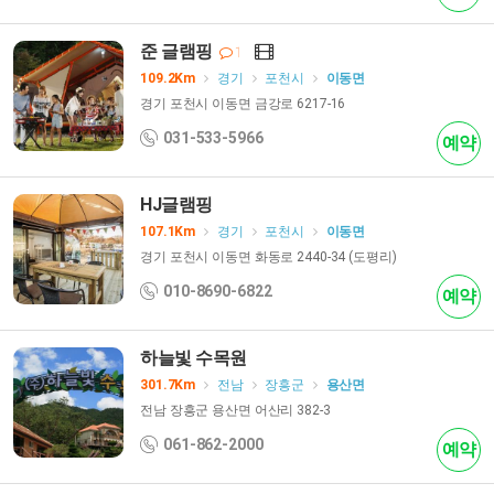
준 글램핑
1
109.2Km
경기
포천시
이동면
경기 포천시 이동면 금강로 6217-16
031-533-5966
예약
HJ글램핑
107.1Km
경기
포천시
이동면
경기 포천시 이동면 화동로 2440-34 (도평리)
010-8690-6822
예약
하늘빛 수목원
301.7Km
전남
장흥군
용산면
전남 장흥군 용산면 어산리 382-3
061-862-2000
예약