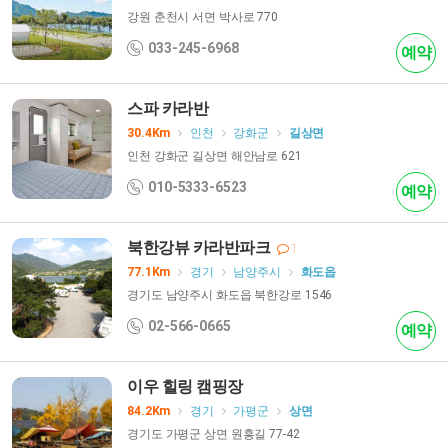
강원 춘천시 서면 박사로 770
033-245-6968
예약
스파 카라반
30.4Km
인천
강화군
길상면
인천 강화군 길상면 해안남로 621
010-5333-6523
예약
북한강뷰 카라반파크
1
77.1Km
경기
남양주시
화도읍
경기도 남양주시 화도읍 북한강로 1546
02-566-0665
예약
이우 힐링 캠핑장
84.2Km
경기
가평군
상면
경기도 가평군 상면 원흥길 77-42