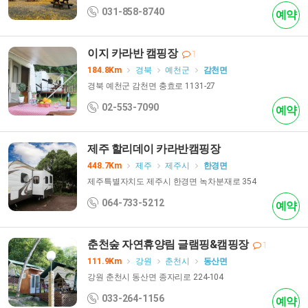
031-858-8740
예약
이지 카라반 캠핑장
1
184.8Km
경북
예천군
감천면
경북 예천군 감천면 충효로 1131-27
02-553-7090
예약
제주 할리데이 카라반캠핑장
448.7Km
제주
제주시
한경면
제주특별자치도 제주시 한경면 녹차분재로 354
064-733-5212
예약
춘천숲 자연휴양림 글램핑&캠핑장
1
111.9Km
강원
춘천시
동산면
강원 춘천시 동산면 종자리로 224-104
033-264-1156
예약