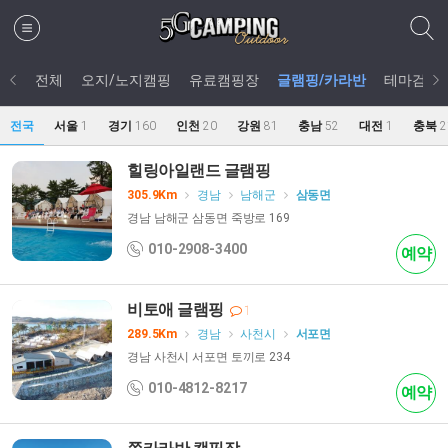
음식
전체
오지/노지캠핑
유료캠핑장
글램핑/카라반
테마검색
전국
서울
1
경기
160
인천
20
강원
81
충남
52
대전
1
충북
2
힐링아일랜드 글램핑
305.9Km
경남
남해군
삼동면
경남 남해군 삼동면 죽방로 169
010-2908-3400
예약
비토애 글램핑
1
289.5Km
경남
사천시
서포면
경남 사천시 서포면 토끼로 234
010-4812-8217
예약