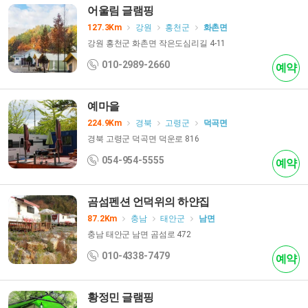
어울림 글램핑
127.3Km
강원
홍천군
화촌면
강원 홍천군 화촌면 작은도심리길 4-11
010-2989-2660
예약
예마을
224.9Km
경북
고령군
덕곡면
경북 고령군 덕곡면 덕운로 816
054-954-5555
예약
곰섬펜션 언덕위의 하얀집
87.2Km
충남
태안군
남면
충남 태안군 남면 곰섬로 472
010-4338-7479
예약
황정민 글램핑