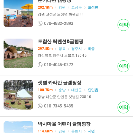
쭌카라반 캠핑장
202.1Km
강원
고성군
토성면
강원 고성군 토성면 화원길 11
070-4882-2893
예약
토함산 락펜션&글램핑
297.5Km
경북
경주시
하동
경상북도 경주시 보불로 190-15
010-4045-0272
예약
샛별 카라반 글램핑장
100.7Km
충남
태안군
안면읍
충남 태안군 안면읍 샛별길 238-10
010-7345-5435
예약
박사마을 어린이 글램핑장
114.8Km
강원
춘천시
서면