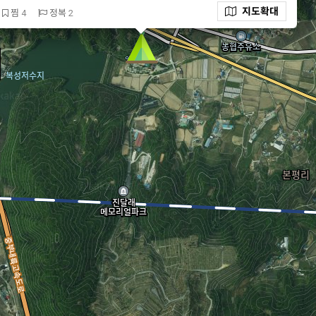
지도
확대
찜
4
정복
2