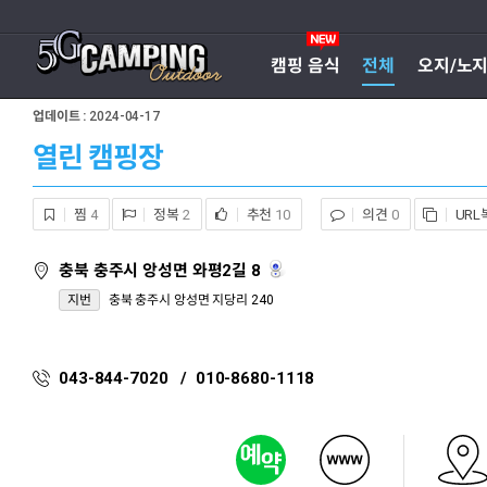
캠핑 음식
전체
오지/노
업데이트 :
2024-04-17
열린 캠핑장
찜
4
정복
2
추천
10
의견
0
URL
충북 충주시 앙성면 와평2길 8
지번
충북 충주시 앙성면 지당리 240
043-844-7020 / 010-8680-1118