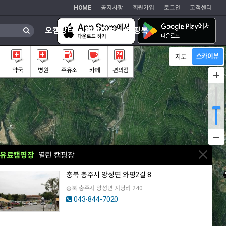
HOME
공지사항
회원가입
로그인
고객센터
오캠장터
캠핑정보
캠핑톡
약국
병원
주유소
카페
편의점
유료캠핑장
열린 캠핑장
충북 충주시 앙성면 와평2길 8
충북 충주시 앙성면 지당리 240
043-844-7020