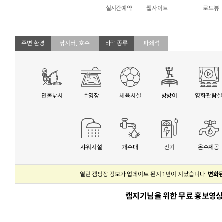
실시간예약
웹사이트
로드뷰
주변 환경
낚시터, 호수
바닥 종류
파쇄석
민물낚시
수영장
체육시설
방방이
영화관람실
샤워시설
개수대
전기
온수제공
열린 캠핑장 정보가 업데이트 된지 1년이 지났습니다.
변화된
캠지기님을 위한 무료 홍보영상