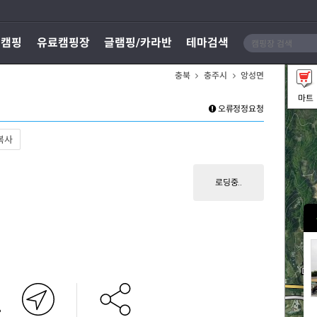
지캠핑
유료캠핑장
글램핑/카라반
테마검색
충북
충주시
앙성면
마트
오류정정요청
복사
로딩중..