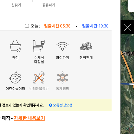
길찾기
공유하기
오늘 :
일출시간
05:38
~
일몰시간
19:30
매점
수세식
와이파이
장작판매
화장실
어린이놀이터
반려동물동반
동계캠핑
 정보가 있는지 확인해주세요.
오류정정요청
 제작 -
자세한 내용보기