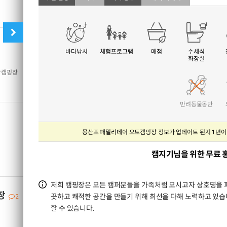
충남 태안군 남
충남 태안군 남면 
010-4786-
바다낚시
체험프로그램
매점
수세식
화장실
찜
7
정복
7
산장캠핑장
반려동물동반
몽산포 패밀리데이 오토캠핑장 정보가 업데이트 된지 1년이
예약
캠지기님을 위한 무료 
저희 캠핑장은 모든 캠퍼분들을 가족처럼 모시고자 상호명을 패
장
끗하고 쾌적한 공간을 만들기 위해 최선을 다해 노력하고 있습
2
할 수 있습니다.
예약