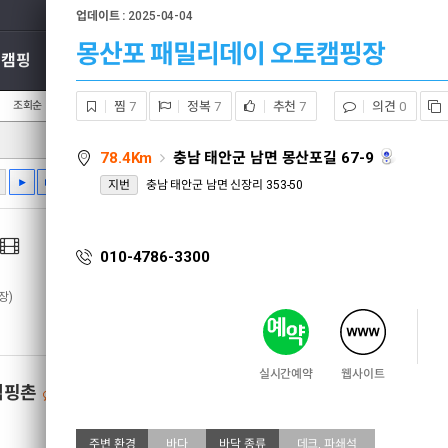
업데이트 :
2025-04-04
몽산포 패밀리데이 오토캠핑장
지캠핑
유료캠핑장
글램핑/카라반
테마검색
내 위치 변경
조회순
댓글순
찜
7
정복
7
추천
7
의견
0
78.4Km
충남 태안군 남면 몽산포길 67-9
현재 위치정보가 정확하지 않습니다.
마트
약국
병원
주유소
카페
편의점
위치정보를 확인해주세요.
지번
충남 태안군 남면 신장리 353-50
010-4786-3300
장)
실시간예약
웹사이트
캠핑촌
1
유료캠핑장
몽산포 패밀리데이 오
예약
주변 환경
바다
바닥 종류
데크, 파쇄석