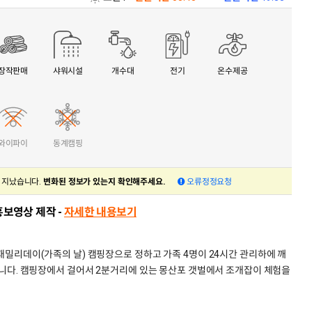
면 몽산포길 67-9
신장리 353-50
3300
장작판매
샤워시설
개수대
전기
온수제공
지도
확대
상세정보 닫기
와이파이
동계캠핑
 지났습니다.
변화된 정보가 있는지 확인해주세요.
오류정정요청
홍보영상 제작 -
자세한 내용보기
밀리데이(가족의 날) 캠핑장으로 정하고 가족 4명이 24시간 관리하에 깨
니다. 캠핑장에서 걸어서 2분거리에 있는 몽산포 갯벌에서 조개잡이 체험을