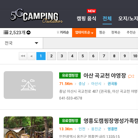
캠핑 음식
전체
오지/노
2,523
개
거리순
업데이트순
찜순
정복순
추천순
1
2
3
4
5
6
7
8
9
10
아산 곡교천 야영장
유료캠핑장
2
71.5Km
충남
아산시
권곡동
충남 아산시 곡교천로 407 (권곡동, 아산 곡교천 야영
041-533-4578
영흥도캠핑장명성가족
유료캠핑장
13.3Km
인천
옹진군
영흥면
인천광역시 옹진군 영흥면 내리 1335-15