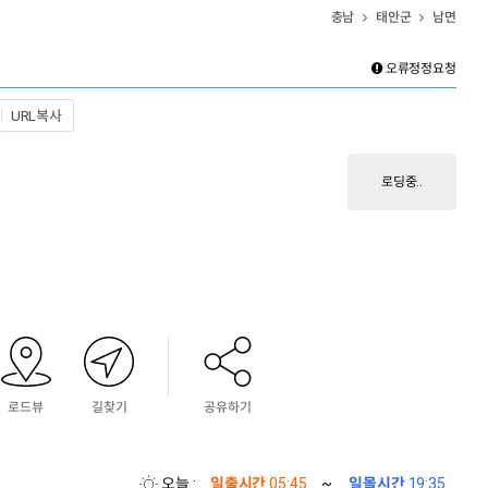
HOME
공지사항
회원가입
로그인
고객센터
충남
태안군
남면
오캠장터
캠핑정보
캠핑톡
오류정정요청
URL복사
로딩중..
로드뷰
길찾기
공유하기
토캠핑장
오늘 :
일출시간
05:45
~
일몰시간
19:35