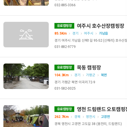
032-885-3366
여주시 호수산장캠핑장
유료캠핑장
85.5Km
경기
여주시
가남읍
경기 여주시 가남읍 신해1길 95-52 (신해리) 호수
031-882-9779
목동 캠핑장
유료캠핑장
104.3Km
경기
가평군
북면
경기 가평군 북면 이곡리 72-9
031-582-0025
영천 드림랜드 오토캠핑
유료캠핑장
262.7Km
경북
영천시
고경면
경북 영천시 고경면 고도길 38 (용전리, 드림랜드)