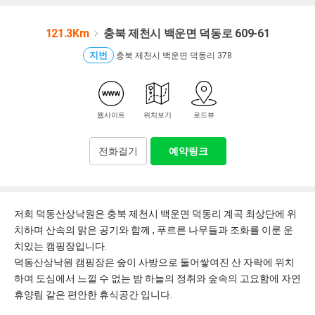
121.3Km
충북 제천시 백운면 덕동로 609-61
지번
충북 제천시 백운면 덕동리 378
웹사이트
위치보기
로드뷰
전화걸기
예약링크
저희 덕동산상낙원은 충북 제천시 백운면 덕동리 계곡 최상단에 위
치하며 산속의 맑은 공기와 함께 , 푸르른 나무들과 조화를 이룬 운
치있는 캠핑장입니다.
덕동산상낙원 캠핑장은 숲이 사방으로 둘어쌓여진 산 자락에 위치
하여 도심에서 느낄 수 없는 밤 하늘의 정취와 숲속의 고요함에 자연
휴양림 같은 편안한 휴식공간 입니다.