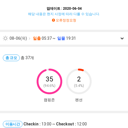
업데이트 : 2020-06-04
해당 내용은 현지 사정에 따라 다를 수 있습니다.
오류정정요청
08-06(목)
일출
05:37 ~
일몰
19:31
08-07(금)
일출
05:37 ~
일몰
19:30
08-08(토)
총 37개
일출
05:38 ~
일몰
19:29
총 규모
08-09(일)
일출
05:39 ~
일몰
19:28
08-10(월)
일출
05:40 ~
일몰
19:26
35
2
(94.6%)
(5.4%)
08-11(화)
일출
05:41 ~
일몰
19:25
08-12(수)
일출
05:42 ~
일몰
19:24
캠핑존
펜션
Checkin :
13:00 ~
Checkout :
12:00
이용시간