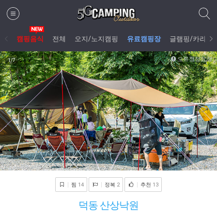
캠핑음식
전체
오지/노지캠핑
유료캠핑장
글램핑/카라반
오류정정요청
1
/7
찜
14
정복
2
추천
13
덕동 산상낙원