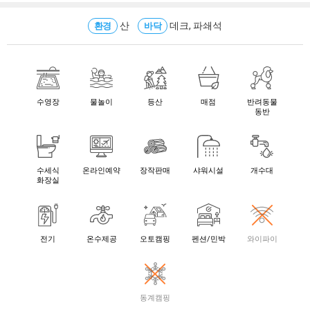
산
데크, 파쇄석
환경
바닥
수영장
물놀이
등산
매점
반려동물
동반
수세식
온라인예약
장작판매
샤워시설
개수대
화장실
전기
온수제공
오토캠핑
펜션/민박
와이파이
동계캠핑