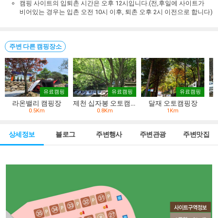
캠핑 사이트의 입퇴촌 시간은 오후 12시입니다.(전,후일에 사이트가
비어있는 경우는 입촌 오전 10시 이후, 퇴촌 오후 2시 이전으로 합니다)
주변 다른 캠핑장소
유료캠핑
유료캠핑
유료캠핑
라온밸리 캠핑장
제천 십자봉 오토캠핑장
달재 오토캠핑장
0.5Km
0.8Km
1Km
상세정보
블로그
주변행사
주변관광
주변맛집