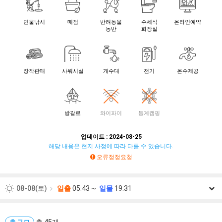
민물낚시
매점
반려동물
수세식
온라인예약
동반
화장실
장작판매
샤워시설
개수대
전기
온수제공
방갈로
와이파이
동계캠핑
업데이트 : 2024-08-25
해당 내용은 현지 사정에 따라 다를 수 있습니다.
오류정정요청
08-08(토)
일출
05:43 ~
일몰
19:31
08-09(일)
일출
05:44 ~
일몰
19:30