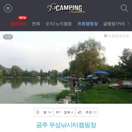
캠핑음식
전체
오지/노지캠핑
유료캠핑장
글램핑/카라반
오류정정요청
1
/15
찜
14
정복
4
추천
13
공주 우성낚시터캠핑장