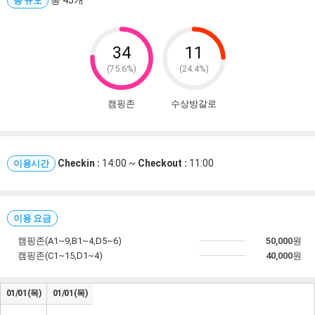
08-10(월)
총 45개
일출
05:45 ~
일몰
19:28
총 규모
08-11(화)
일출
05:45 ~
일몰
19:27
08-12(수)
일출
05:46 ~
일몰
19:26
34
11
(75.6%)
(24.4%)
08-13(목)
일출
05:47 ~
일몰
19:25
08-14(금)
일출
05:48 ~
일몰
19:24
캠핑존
수상방갈로
Checkin :
14:00 ~
Checkout :
11:00
이용시간
이용 요금
캠핑존(A1~9,B1~4,D5~6)
50,000
원
캠핑존(C1~15,D1~4)
40,000
원
01/01(목)
01/01(목)