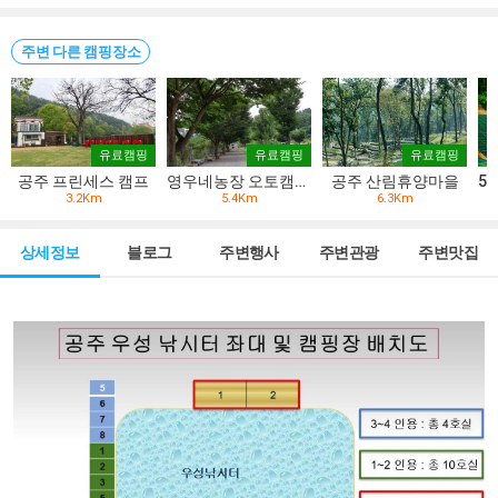
주변 다른 캠핑장소
유료캠핑
유료캠핑
유료캠핑
공주 프린세스 캠프
영우네농장 오토캠핑장
공주 산림휴양마을
3.2Km
5.4Km
6.3Km
상세정보
블로그
주변행사
주변관광
주변맛집