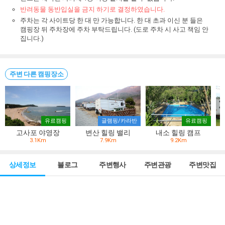
반려동물 동반입실을 금지 하기로 결정하였습니다.
주차는 각 사이트당 한 대 만 가능합니다. 한 대 초과 이신 분 들은
캠핑장 뒤 주차장에 주차 부탁드립니다. (도로 주차 시 사고 책임 안
집니다.)
주변 다른 캠핑장소
유료캠핑
글램핑/카라반
유료캠핑
고사포 야영장
변산 힐링 밸리
내소 힐링 캠프
3.1Km
7.9Km
9.2Km
상세정보
블로그
주변행사
주변관광
주변맛집