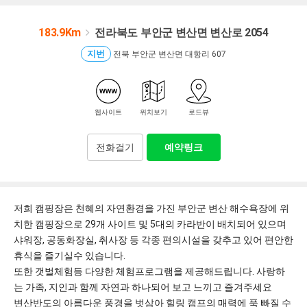
183.9Km
전라북도 부안군 변산면 변산로 2054
지번
전북 부안군 변산면 대항리 607
웹사이트
위치보기
로드뷰
전화걸기
예약링크
저희 캠핑장은 천혜의 자연환경을 가진 부안군 변산 해수욕장에 위
치한 캠핑장으로 29개 사이트 및 5대의 카라반이 배치되어 있으며
샤워장, 공동화장실, 취사장 등 각종 편의시설을 갖추고 있어 편안한
휴식을 즐기실수 있습니다.
또한 갯벌체험등 다양한 체험프로그램을 제공해드립니다. 사랑하
는 가족, 지인과 함께 자연과 하나되어 보고 느끼고 즐겨주세요
변산반도의 아름다운 풍경을 벗삼아 힐링 캠프의 매력에 푹 빠질 수