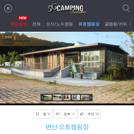
캠핑음식
전체
오지/노지캠핑
유료캠핑장
글램핑/카라반
오류정정요청
1
/10
찜
41
정복
11
추천
28
변산 오토캠핑장