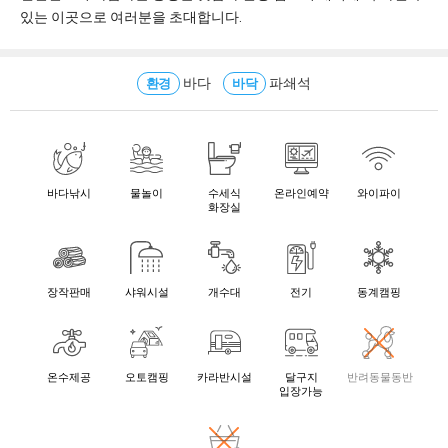
있는 이곳으로 여러분을 초대합니다.
바다
파쇄석
환경
바닥
바다낚시
물놀이
수세식
온라인예약
와이파이
화장실
장작판매
샤워시설
개수대
전기
동계캠핑
온수제공
오토캠핑
카라반시설
달구지
반려동물동반
입장가능