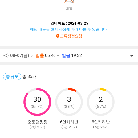
매점
업데이트 : 2024-03-25
해당 내용은 현지 사정에 따라 다를 수 있습니다.
오류정정요청
08-07(금)
일출
05:46 ~
일몰
19:32
08-08(토)
일출
05:47 ~
일몰
19:31
08-09(일)
총 35개
일출
05:48 ~
일몰
19:30
총 규모
08-10(월)
일출
05:48 ~
일몰
19:29
08-11(화)
일출
05:49 ~
일몰
19:28
30
3
2
(85.7%)
(8.6%)
(5.7%)
08-12(수)
일출
05:50 ~
일몰
19:27
08-13(목)
일출
05:51 ~
일몰
19:26
오토캠핑장
6인카라반
8인카라반
(7평 23㎡)
(6평 20㎡)
(7평 22㎡)