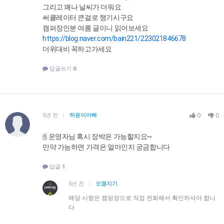
그리고 꽤나 날씨가 더워요
써큘레이터 큰걸로 챙기시구요
캠퍼장인분 여름 글이니 읽어보세요
https://blog.naver.com/bain221/223021846678
더위대비 꼭하고가세요
답글쓰기
0
0
0
5년 전
|
하윤이아빠
운영자님 혹시 장박은 가능할지요~
만약 가능하면 가격은 얼마인지 궁금합니다
답글
1
5년 전
|
오캠지기
해당 사항은 캠핑장으로 직접 전화해서 확인하셔야 합니
다