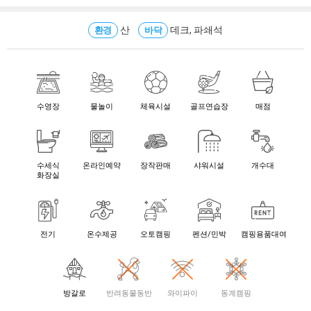
산
데크, 파쇄석
환경
바닥
수영장
물놀이
체육시설
골프연습장
매점
수세식
온라인예약
장작판매
샤워시설
개수대
화장실
전기
온수제공
오토캠핑
펜션/민박
캠핑용품대여
방갈로
반려동물동반
와이파이
동계캠핑