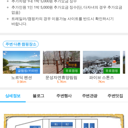
추가차량 1대 1박 5,000원 추가요금 징수
추가인원 1인 1박 5,000원 추가요금 징수(단, 다자녀의 경우 추가요금
없음)
트레일러/캠핑카의 경우 이용가능 사이트를 반드시 확인하시기
바랍니다.
주변 다른 캠핑장소
글램핑/카라반
유료캠핑
유료캠핑
노르딕 펜션
문성자연휴양림림
파이브 스톤즈
3.5Km
5.7Km
7Km
상세정보
블로그
주변행사
주변관광
주변맛집