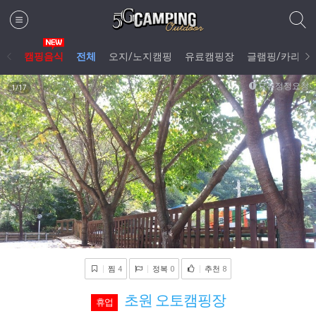
캠핑음식
전체
오지/노지캠핑
유료캠핑장
글램핑/카라반
오류정정요청
1
/17
찜
4
정복
0
추천
8
초원 오토캠핑장
휴업